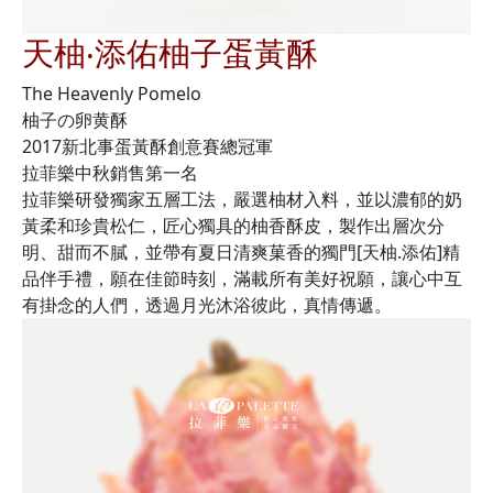
天柚‧添佑柚子蛋黃酥
The Heavenly Pomelo
柚子の卵黄酥
2017新北事蛋黃酥創意賽總冠軍
拉菲樂中秋銷售第一名
拉菲樂研發獨家五層工法，嚴選柚材入料，並以濃郁的奶
黃柔和珍貴松仁，匠心獨具的柚香酥皮，製作出層次分
明、甜而不膩，並帶有夏日清爽菓香的獨門[天柚.添佑]精
品伴手禮，願在佳節時刻，滿載所有美好祝願，讓心中互
有掛念的人們，透過月光沐浴彼此，真情傳遞。