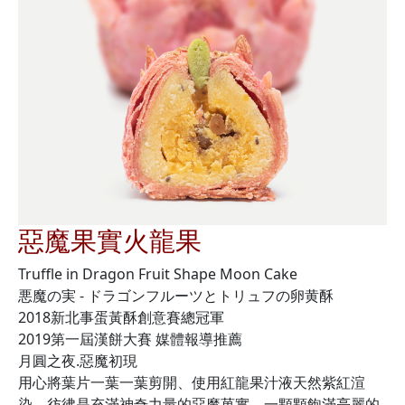
惡魔果實火龍果
Truffle in Dragon Fruit Shape Moon Cake
悪魔の実 - ドラゴンフルーツとトリュフの卵黄酥
2018新北事蛋黃酥創意賽總冠軍
2019第一屆漢餅大賽 媒體報導推薦
月圓之夜.惡魔初現
用心將葉片一葉一葉剪開、使用紅龍果汁液天然紫紅渲
染、彷彿是充滿神奇力量的惡魔菓實，一顆顆飽滿亮麗的