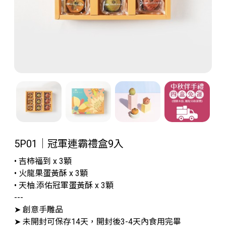
5P01｜冠軍連霸禮盒9入
• 吉柿福到 x 3顆
• 火龍果蛋黃酥 x 3顆
• 天柚.添佑冠軍蛋黃酥 x 3顆
---
➤ 創意手雕品
➤ 未開封可保存14天，開封後3-4天內食用完畢