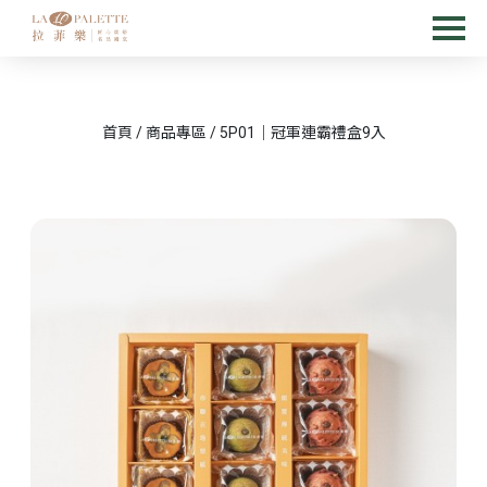
首頁
/
商品專區
/
5P01｜冠軍連霸禮盒9入