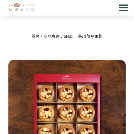
首頁
/
商品專區
/
5H05｜蔓越莓堅果塔