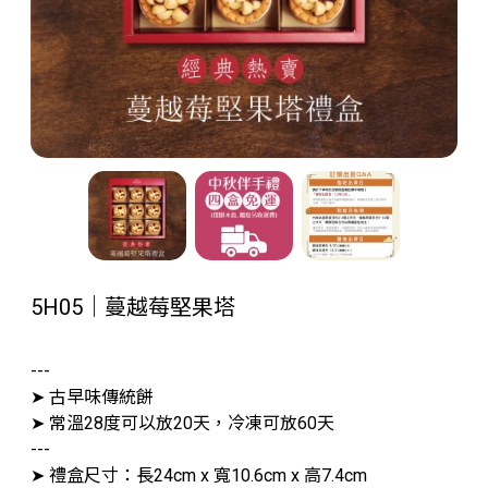
5H05｜蔓越莓堅果塔
---
➤ 古早味傳統餅
➤ 常溫28度可以放20天，冷凍可放60天
---
➤ 禮盒尺寸：長24cm x 寬10.6cm x 高7.4cm